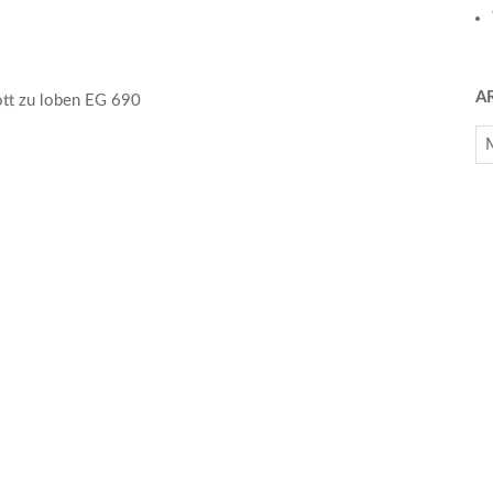
A
Gott zu loben EG 690
Ar