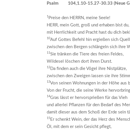
Psalm 104,1.10-15.27-30.33 (Neue Ge
1
Preise den HERRN, meine Seele!
HERR, mein Gott, groß und erhaben bist du,
mit Herrlichkeit und Pracht hast du dich bek
10
Auf Gottes Befehl hin ergießen sich Quelle
zwischen den Bergen schlängeln sich ihre W
11
Sie tränken die Tiere des freien Feldes,
Wildesel löschen dort ihren Durst.
12
Da finden auch die Vögel ihre Nistplätze,
zwischen den Zweigen lassen sie ihre Stim
13
Von seinen Wohnungen in der Höhe aus b
Von der Frucht, die seine Werke hervorbring
14
Gras lässt er hervorsprießen für das Vieh
und allerlei Pflanzen für den Bedarf des Me
damit dieser aus dem Schoß der Erde sein t
15
Er schenkt Wein, der das Herz des Mensch
Öl, mit dem er sein Gesicht pflegt,