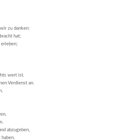
wir zu danken:
bracht hat;
 erleben;
ts wert ist.
nen Verdienst an.
n.
ren,
n.
 und abzugeben,
t haben.