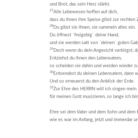
und Brot, das sein Herz stärkt.
27
Alle Lebewesen hoffen auf dich,
dass du ihnen ihre Speise gibst zur rechten Z
28
Du gibst sie ihnen, sie sammeln alles ein.
Du öffnest ´freigebig` deine Hand,
und sie werden satt von ´deinen` guten Ga
29
Doch wenn du dein Angesicht verbirgst, d
Entziehst du ihnen den Lebensatem,
so scheiden sie dahin und werden wieder zu
30
Entsendest du deinen Lebensatem, dann w
Und so erneuerst du den Anblick der Erde.
33
Zur Ehre des HERRN will ich singen mein 
für meinen Gott musizieren, so lange ich bin
Ehre sei dem Vater und dem Sohn und dem H
wie es war im Anfang, jetzt und immerdar u