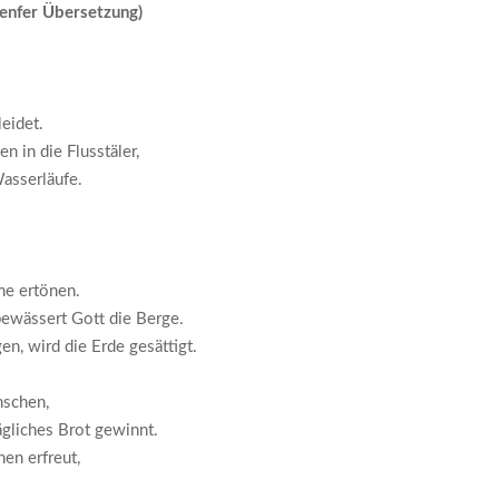
nfer Übersetzung)
leidet.
n in die Flusstäler,
asserläufe.
me ertönen.
ewässert Gott die Berge.
en, wird die Erde gesättigt.
nschen,
ägliches Brot gewinnt.
en erfreut,