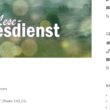
G
K
mvers
t.“ (Psalm 145,15)