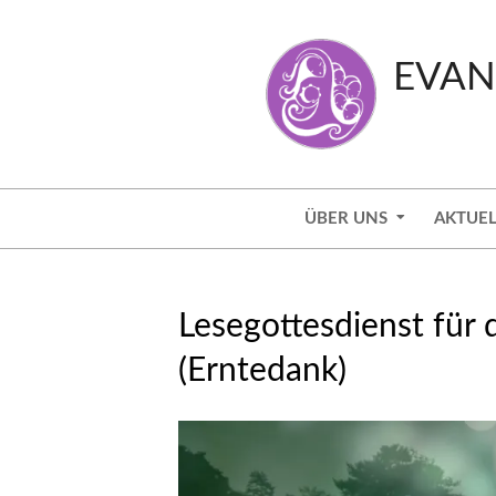
Skip
to
EVAN
content
Secondary
ÜBER UNS
AKTUEL
Navigation
Menu
Lesegottesdienst für
(Erntedank)