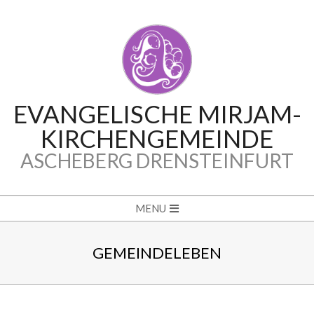
Skip
to
content
EVANGELISCHE MIRJAM-
KIRCHENGEMEINDE
ASCHEBERG DRENSTEINFURT
Secondary
MENU
Navigation
Menu
GEMEINDELEBEN