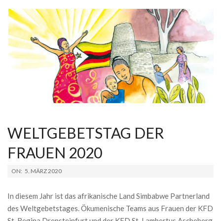
WELTGEBETSTAG DER
FRAUEN 2020
2020-
ON:
5. MÄRZ 2020
03-
05
In diesem Jahr ist das afrikanische Land Simbabwe Partnerland
des Weltgebetstages. Ökumenische Teams aus Frauen der KFD
St. Regina Drensteinfurt und der KFD St. Lambertus Ascheberg