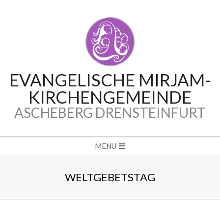
Skip
to
content
EVANGELISCHE MIRJAM-
KIRCHENGEMEINDE
ASCHEBERG DRENSTEINFURT
Secondary
MENU
Navigation
Menu
WELTGEBETSTAG