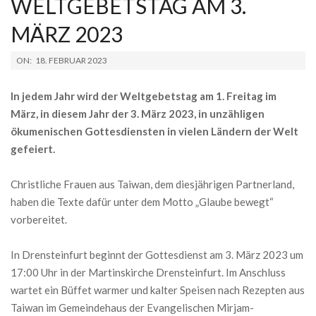
WELTGEBETSTAG AM 3.
MÄRZ 2023
2023-
ON:
18. FEBRUAR 2023
02-
18
In jedem Jahr wird der Weltgebetstag am 1. Freitag im
März, in diesem Jahr der 3. März 2023, in unzähligen
ökumenischen Gottesdiensten in vielen Ländern der Welt
gefeiert.
Christliche Frauen aus Taiwan, dem diesjährigen Partnerland,
haben die Texte dafür unter dem Motto „Glaube bewegt“
vorbereitet.
In Drensteinfurt beginnt der Gottesdienst am 3. März 2023 um
17:00 Uhr in der Martinskirche Drensteinfurt. Im Anschluss
wartet ein Büffet warmer und kalter Speisen nach Rezepten aus
Taiwan im Gemeindehaus der Evangelischen Mirjam-