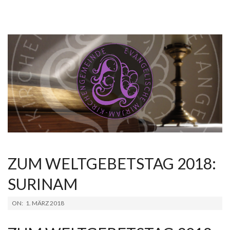
ZUM WELTGEBETSTAG 2018:
SURINAM
2018-
ON:
1. MÄRZ 2018
03-
01