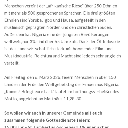
Menschen vereint der „afrikanische Riese“ über 250 Ethnien
mit mehr als 500 gesprochenen Sprachen. Die drei größten
Ethnien sind Yoruba, Igbo und Hausa, aufgeteilt in den
muslimisch geprägten Norden und den christlichen Süden.
Außerdem hat Nigeria eine der jüngsten Bevölkerungen
weltweit, nur 3% sind über 65 Jahre alt. Dank der Öl-Industrie
ist das Land wirtschaftlich stark, mit boomender Film- und
Musikindustrie. Reichtum und Macht sind jedoch sehr ungleich
verteilt.
Am Freitag, den 6. März 2026, feiern Menschen in über 150
Ländern der Erde den Weltgebetstag der Frauen aus Nigeria.
„Kommt! Bringt eure Last.“ lautet ihr hoffnungsverheißendes
Motto, angelehnt an Matthäus 11,28-30.
So wollen wir auch in unserer Gemeinde mit euch
zusammen folgende Gottesdienste feiern:
15.00 Uhr – St. Lambertus Ascheberg, Ökumenischer