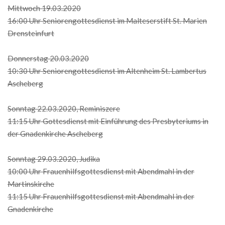
Mittwoch 19.03.2020
16:00 Uhr Seniorengottesdienst im Malteserstift St. Marien
Drensteinfurt
Donnerstag 20.03.2020
10:30 Uhr Seniorengottesdienst im Altenheim St. Lambertus
Ascheberg
Sonntag 22.03.2020, Reminiszere
11:15 Uhr Gottesdienst mit Einführung des Presbyteriums in
der Gnadenkirche Ascheberg
Sonntag 29.03.2020, Judika
10:00 Uhr Frauenhilfsgottesdienst mit Abendmahl in der
Martinskirche
11:15 Uhr Frauenhilfsgottesdienst mit Abendmahl in der
Gnadenkirche