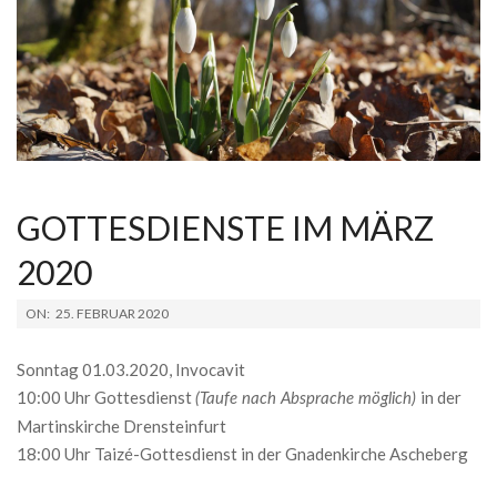
GOTTESDIENSTE IM MÄRZ
2020
2020-
ON:
25. FEBRUAR 2020
02-
25
Sonntag 01.03.2020, Invocavit
10:00 Uhr Gottesdienst
in der
(Taufe nach Absprache möglich)
Martinskirche Drensteinfurt
18:00 Uhr Taizé-Gottesdienst in der Gnadenkirche Ascheberg