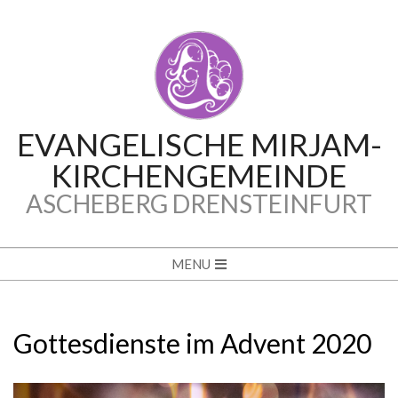
Skip
to
content
EVANGELISCHE MIRJAM-
KIRCHENGEMEINDE
ASCHEBERG DRENSTEINFURT
Secondary
MENU
Navigation
Menu
Gottesdienste im Advent 2020