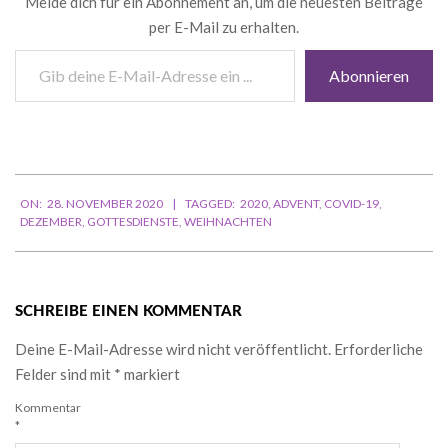
Melde dich für ein Abonnement an, um die neuesten Beiträge
per E-Mail zu erhalten.
Gib
Abonnieren
deine
E-
Mail-
Adresse
ein ...
2020-
ON:
28. NOVEMBER 2020
TAGGED:
2020
,
ADVENT
,
COVID-19
,
11-
DEZEMBER
,
GOTTESDIENSTE
,
WEIHNACHTEN
28
SCHREIBE EINEN KOMMENTAR
Deine E-Mail-Adresse wird nicht veröffentlicht.
Erforderliche
Felder sind mit
*
markiert
Kommentar
*