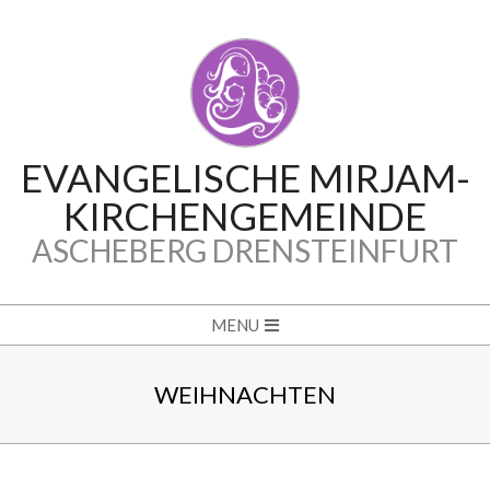
Skip
to
content
EVANGELISCHE MIRJAM-
KIRCHENGEMEINDE
ASCHEBERG DRENSTEINFURT
Secondary
MENU
Navigation
Menu
WEIHNACHTEN