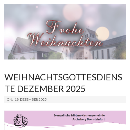
WEIHNACHTSGOTTESDIENS
TE DEZEMBER 2025
2025-
ON:
19. DEZEMBER 2025
12-
19