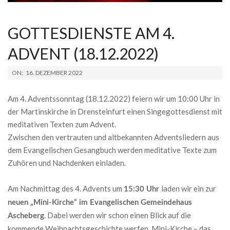
GOTTESDIENSTE AM 4.
ADVENT (18.12.2022)
2022-
ON:
16. DEZEMBER 2022
12-
16
Am 4. Adventssonntag (18.12.2022) feiern wir um 10:00 Uhr in
der Martinskirche in Drensteinfurt einen Singegottesdienst mit
meditativen Texten zum Advent.
Zwischen den vertrauten und altbekannten Adventsliedern aus
dem Evangelischen Gesangbuch werden meditative Texte zum
Zuhören und Nachdenken einladen.
Am Nachmittag des 4. Advents um
laden wir ein zur
15:30 Uhr
neuen „Mini-Kirche“ im Evangelischen Gemeindehaus
. Dabei werden wir schon einen Blick auf die
Ascheberg
kommende Weihnachtsgeschichte werfen. Mini-Kirche – das