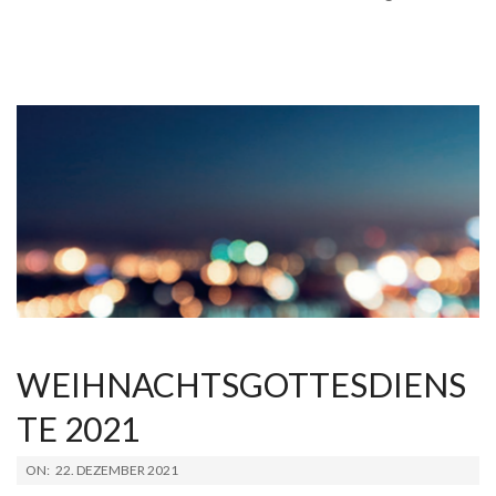
WEIHNACHTSGOTTESDIENS
TE 2021
2021-
ON:
22. DEZEMBER 2021
12-