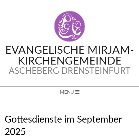
Skip
to
content
EVANGELISCHE MIRJAM-
KIRCHENGEMEINDE
ASCHEBERG DRENSTEINFURT
Secondary
MENU
Navigation
Menu
Gottesdienste im September
2025