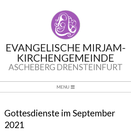
Skip
to
content
EVANGELISCHE MIRJAM-
KIRCHENGEMEINDE
ASCHEBERG DRENSTEINFURT
Secondary
MENU
Navigation
Menu
Gottesdienste im September
2021