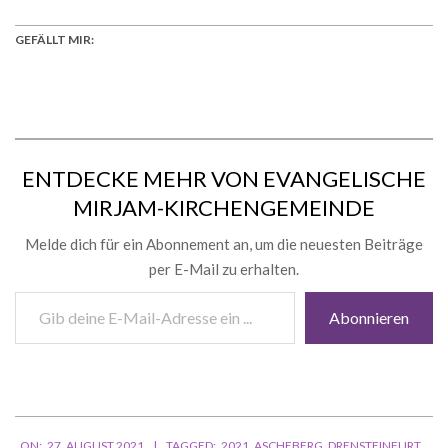
GEFÄLLT MIR:
ENTDECKE MEHR VON EVANGELISCHE
MIRJAM-KIRCHENGEMEINDE
Melde dich für ein Abonnement an, um die neuesten Beiträge
per E-Mail zu erhalten.
Gib
Abonnieren
deine
E-
Mail-
Adresse
ein ...
2021-
ON:
27. AUGUST 2021
TAGGED:
2021
,
ASCHEBERG
,
DRENSTEINFURT
,