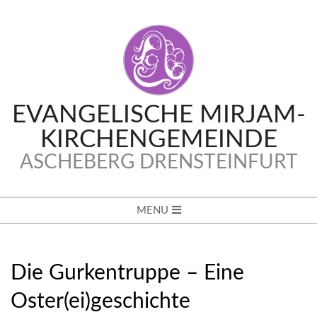
Skip
to
content
EVANGELISCHE MIRJAM-
KIRCHENGEMEINDE
ASCHEBERG DRENSTEINFURT
Secondary
MENU
Navigation
Menu
Die Gurkentruppe – Eine
Oster(ei)geschichte