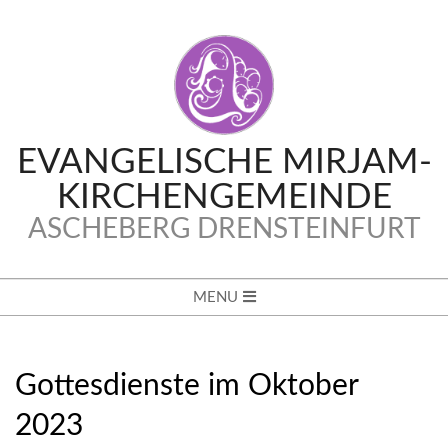
Skip
to
content
EVANGELISCHE MIRJAM-
KIRCHENGEMEINDE
ASCHEBERG DRENSTEINFURT
Secondary
MENU
Navigation
Menu
Gottesdienste im Oktober
2023