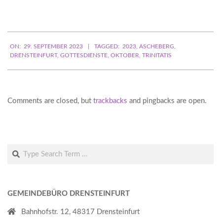
Mail-
Adresse
ein ...
2023-
ON:
29. SEPTEMBER 2023
TAGGED:
2023
,
ASCHEBERG
,
09-
DRENSTEINFURT
,
GOTTESDIENSTE
,
OKTOBER
,
TRINITATIS
29
Comments are closed, but
trackbacks
and pingbacks are open.
Search
GEMEINDEBÜRO DRENSTEINFURT
Bahnhofstr. 12, 48317 Drensteinfurt