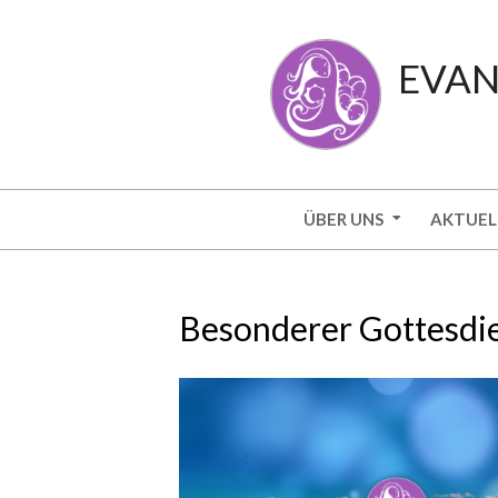
Skip
to
EVAN
content
Secondary
ÜBER UNS
AKTUEL
Navigation
Menu
Besonderer Gottesdie