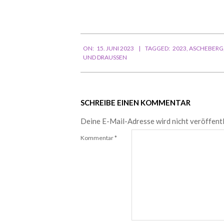
Mail-
Adresse
ein ...
2023-
ON:
15. JUNI 2023
TAGGED:
2023
,
ASCHEBERG
06-
UND DRAUSSEN
15
SCHREIBE EINEN KOMMENTAR
Deine E-Mail-Adresse wird nicht veröffentl
Kommentar
*