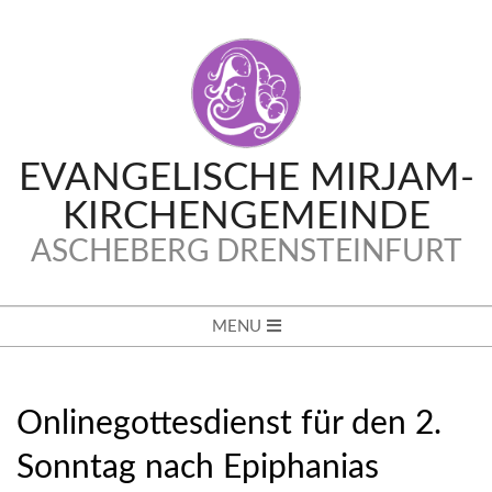
Skip
to
content
EVANGELISCHE MIRJAM-
KIRCHENGEMEINDE
ASCHEBERG DRENSTEINFURT
Secondary
MENU
Navigation
Menu
Onlinegottesdienst für den 2.
Sonntag nach Epiphanias