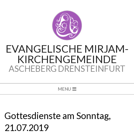
Skip
to
content
EVANGELISCHE MIRJAM-
KIRCHENGEMEINDE
ASCHEBERG DRENSTEINFURT
Secondary
MENU
Navigation
Menu
Gottesdienste am Sonntag,
21.07.2019