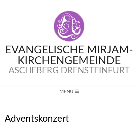
Skip
to
content
EVANGELISCHE MIRJAM-
KIRCHENGEMEINDE
ASCHEBERG DRENSTEINFURT
Secondary
MENU
Navigation
Menu
Adventskonzert