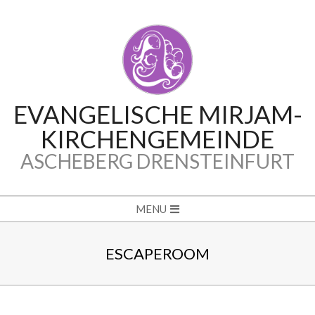
Skip
to
content
EVANGELISCHE MIRJAM-
KIRCHENGEMEINDE
ASCHEBERG DRENSTEINFURT
Secondary
MENU
Navigation
Menu
ESCAPEROOM