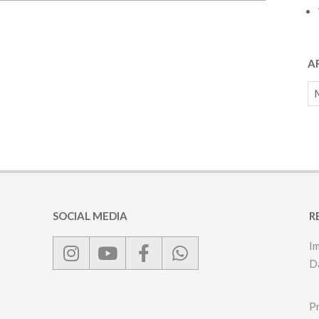
A
Ar
SOCIAL MEDIA
R
I
D
P