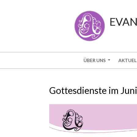
Skip
to
EVAN
content
Secondary
ÜBER UNS
AKTUEL
Navigation
Menu
Gottesdienste im Jun