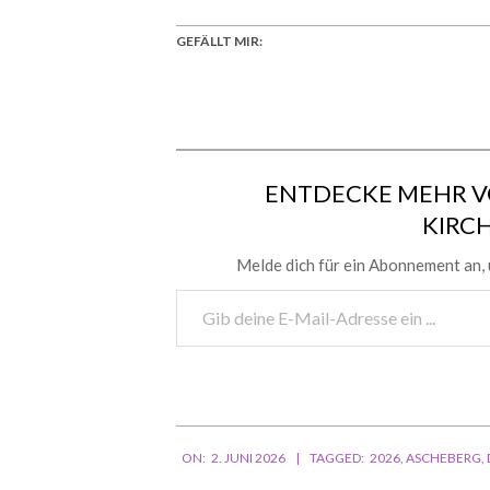
GEFÄLLT MIR:
ENTDECKE MEHR V
KIRC
Melde dich für ein Abonnement an, 
Gib
deine
E-
Mail-
Adresse
ein ...
2026-
ON:
2. JUNI 2026
TAGGED:
2026
,
ASCHEBERG
,
06-