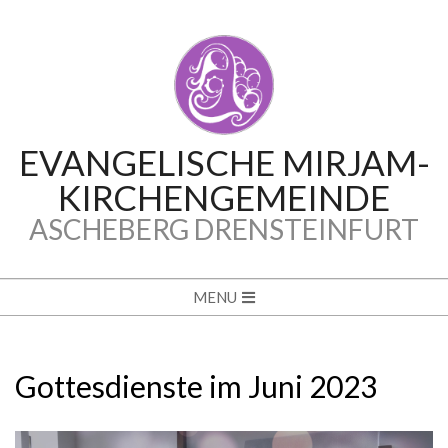
Skip
to
content
EVANGELISCHE MIRJAM-
KIRCHENGEMEINDE
ASCHEBERG DRENSTEINFURT
Secondary
MENU
Navigation
Menu
Gottesdienste im Juni 2023