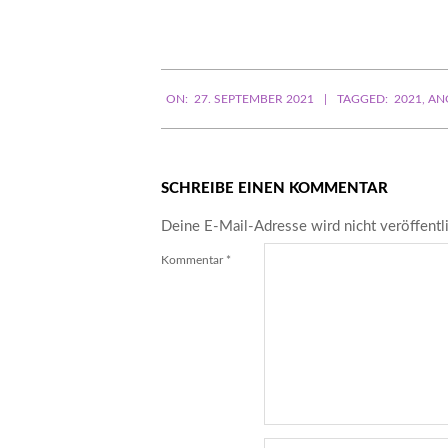
Mail-
Adresse
ein ...
2021-
ON:
27. SEPTEMBER 2021
TAGGED:
2021
,
AN
09-
27
SCHREIBE EINEN KOMMENTAR
Deine E-Mail-Adresse wird nicht veröffentli
Kommentar
*