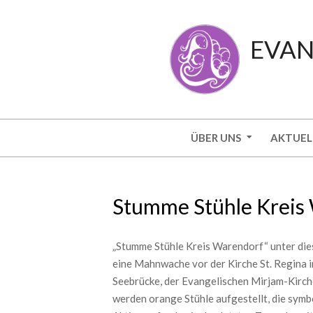
Skip
to
EVAN
content
Secondary
ÜBER UNS
AKTUEL
Navigation
Menu
Stumme Stühle Kreis
„Stumme Stühle Kreis Warendorf“ unter die
eine Mahnwache vor der Kirche St. Regina in
Seebrücke, der Evangelischen Mirjam-Kirc
werden orange Stühle aufgestellt, die symbo