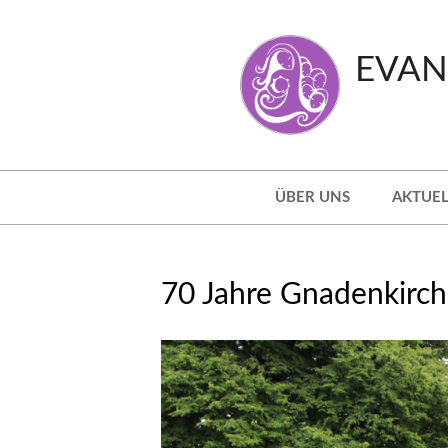
Skip
to
EVAN
content
Secondary
ÜBER UNS
AKTUEL
Navigation
Menu
70 Jahre Gnadenkirch