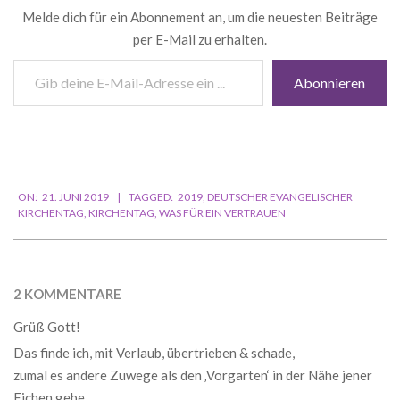
Melde dich für ein Abonnement an, um die neuesten Beiträge
per E-Mail zu erhalten.
Gib
Abonnieren
deine
E-
Mail-
Adresse
ein ...
2019-
ON:
21. JUNI 2019
TAGGED:
2019
,
DEUTSCHER EVANGELISCHER
06-
KIRCHENTAG
,
KIRCHENTAG
,
WAS FÜR EIN VERTRAUEN
21
2 KOMMENTARE
Grüß Gott!
Das finde ich, mit Verlaub, übertrieben & schade,
zumal es andere Zuwege als den ‚Vorgarten‘ in der Nähe jener
Eichen gebe.