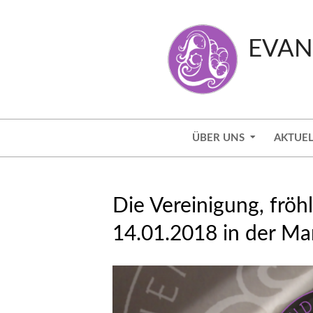
Skip
to
EVAN
content
Secondary
ÜBER UNS
AKTUEL
Navigation
Menu
Die Vereinigung, fröh
14.01.2018 in der Mar