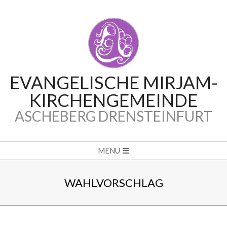
Skip
to
content
EVANGELISCHE MIRJAM-
KIRCHENGEMEINDE
ASCHEBERG DRENSTEINFURT
Secondary
MENU
Navigation
Menu
WAHLVORSCHLAG