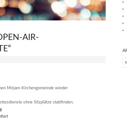
OPEN-AIR-
TE“
A
Ar
chen Mirjam-Kirchengemeinde wieder
tesdienste ohne Sitzplätze stattfinden.
g
nfurt