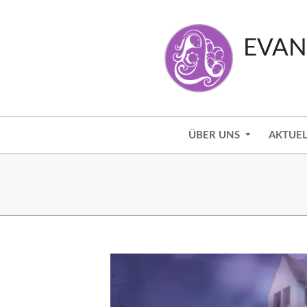
Skip
to
EVAN
content
Secondary
ÜBER UNS
AKTUEL
Navigation
Menu