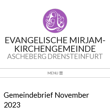
Skip
to
content
EVANGELISCHE MIRJAM-
KIRCHENGEMEINDE
ASCHEBERG DRENSTEINFURT
Secondary
MENU
Navigation
Menu
Gemeindebrief November
2023