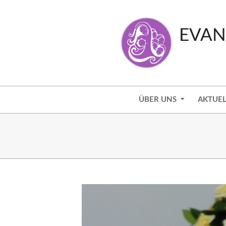
Skip
to
EVAN
content
Secondary
ÜBER UNS
AKTUEL
Navigation
Menu