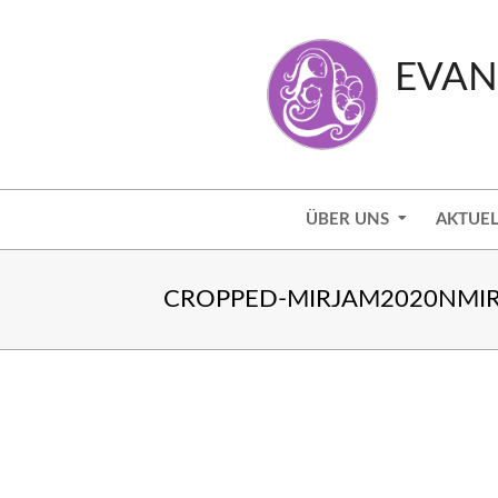
Skip
to
EVAN
content
Secondary
ÜBER UNS
AKTUEL
Navigation
Menu
CROPPED-MIRJAM2020NMIR