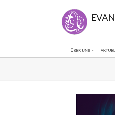
Skip
to
EVAN
content
Secondary
ÜBER UNS
AKTUEL
Navigation
Menu