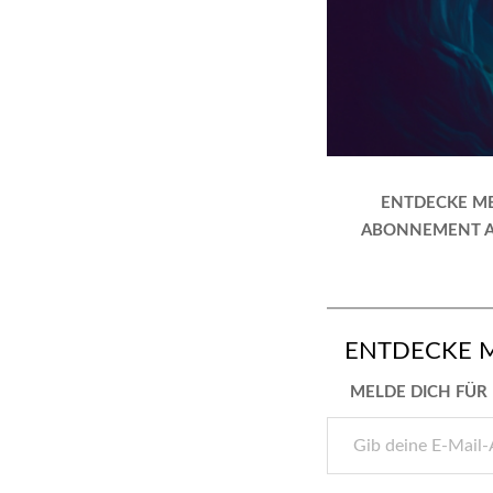
ENTDECKE ME
ABONNEMENT AN,
ENTDECKE 
MELDE DICH FÜR 
GIB
DEINE
E-