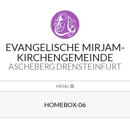
Skip
to
content
EVANGELISCHE MIRJAM-
KIRCHENGEMEINDE
ASCHEBERG DRENSTEINFURT
Secondary
MENU
Navigation
Menu
HOMEBOX-06