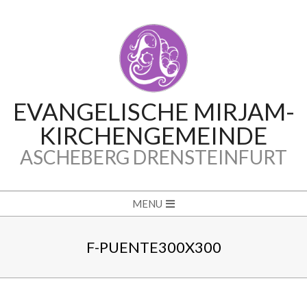
Skip
to
content
EVANGELISCHE MIRJAM-
KIRCHENGEMEINDE
ASCHEBERG DRENSTEINFURT
Secondary
MENU
Navigation
Menu
F-PUENTE300X300