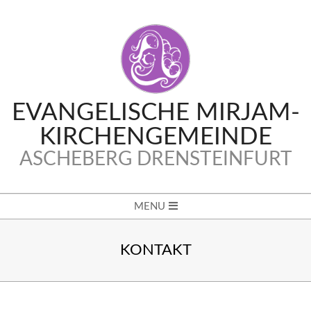
Skip
to
content
EVANGELISCHE MIRJAM-
KIRCHENGEMEINDE
ASCHEBERG DRENSTEINFURT
Secondary
MENU
Navigation
Menu
KONTAKT